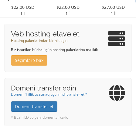
$22.00 USD
$22.00 USD
$27.00 USD
1 İl
1 İl
1 İl
Veb hostinq əlavə et
Hostinq paketlərindən birini seçin
Biz istənilən büdcə üçün hostinq paketlərinə malikik
Seçimlərə bax
Domeni transfer edin
Domeni 1 illik uzatmaq üçün indi transfer et!*
Domeni transfer et
* Bəzi TLD və yeni domenlər xaric