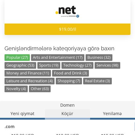
$19.00/il
Genişləndirmələrə kateqoriyaya görə baxın
Popular (27)
Arts and Entertainment (17)
Business (32)
Geographic (53)
Sports (19)
Technology (27)
Services (98)
Money and Finance (11)
Food and Drink (3)
Leisure and Recreation (4)
Shopping (7)
Real Estate (3)
Novelty (4)
Other (63)
Domen
Yeni qiymət
Köçür
Yeniləmə
.com