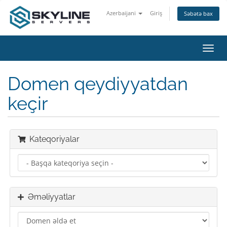
Azerbaijani
Giriş
Səbətə bax
Naviq
keçid
Domen qeydiyyatdan
keçir
Kateqoriyalar
Əməliyyatlar