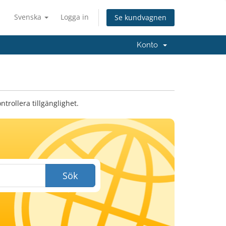
Svenska
Logga in
Se kundvagnen
Konto
trollera tillgänglighet.
Sök