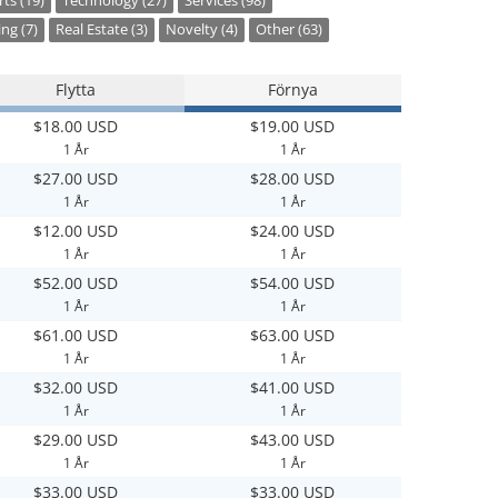
ts (19)
Technology (27)
Services (98)
ng (7)
Real Estate (3)
Novelty (4)
Other (63)
Flytta
Förnya
$18.00 USD
$19.00 USD
1 År
1 År
$27.00 USD
$28.00 USD
1 År
1 År
$12.00 USD
$24.00 USD
1 År
1 År
$52.00 USD
$54.00 USD
1 År
1 År
$61.00 USD
$63.00 USD
1 År
1 År
$32.00 USD
$41.00 USD
1 År
1 År
$29.00 USD
$43.00 USD
1 År
1 År
$33.00 USD
$33.00 USD