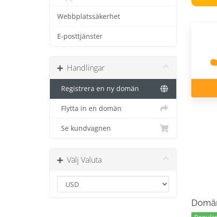
Webbplatssäkerhet
E-posttjänster
Handlingar
Registrera en ny domän
Flytta in en domän
Se kundvagnen
Välj Valuta
Domän