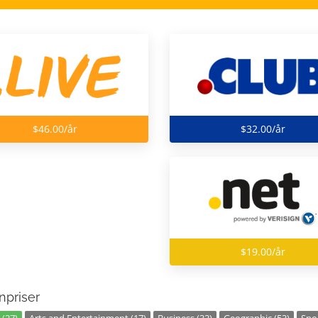
$46.00/år
$32.00/år
$19.00/år
priser