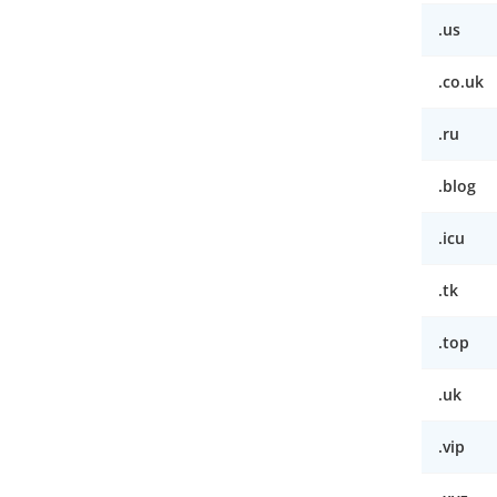
.us
.co.uk
.ru
.blog
.icu
.tk
.top
.uk
.vip