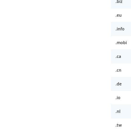
.biz
.eu
.info
.mobi
.ca
.cn
.de
.io
.nl
.tw