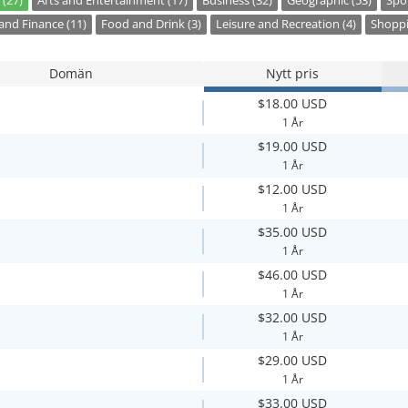
 (27)
Arts and Entertainment (17)
Business (32)
Geographic (53)
Spor
nd Finance (11)
Food and Drink (3)
Leisure and Recreation (4)
Shoppi
Domän
Nytt pris
$18.00 USD
1 År
$19.00 USD
1 År
$12.00 USD
1 År
$35.00 USD
1 År
$46.00 USD
1 År
$32.00 USD
1 År
$29.00 USD
1 År
$33.00 USD