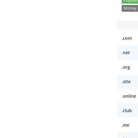
Popular
Money a
.com
.net
.org
.site
.online
.club
.me