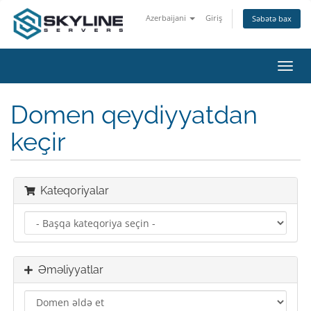
Azerbaijani
Giriş
Səbətə bax
Naviq
keçid
Domen qeydiyyatdan
keçir
Kateqoriyalar
Əməliyyatlar