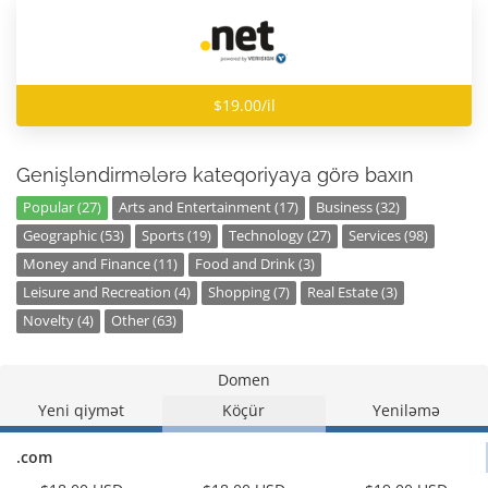
$19.00/il
Genişləndirmələrə kateqoriyaya görə baxın
Popular (27)
Arts and Entertainment (17)
Business (32)
Geographic (53)
Sports (19)
Technology (27)
Services (98)
Money and Finance (11)
Food and Drink (3)
Leisure and Recreation (4)
Shopping (7)
Real Estate (3)
Novelty (4)
Other (63)
Domen
Yeni qiymət
Köçür
Yeniləmə
.com