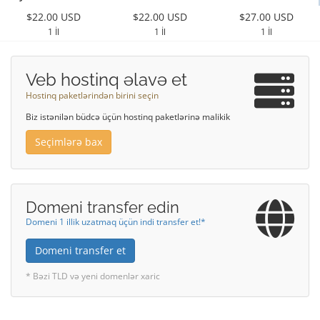
$22.00 USD
$22.00 USD
$27.00 USD
1 İl
1 İl
1 İl
Veb hostinq əlavə et
Hostinq paketlərindən birini seçin
Biz istənilən büdcə üçün hostinq paketlərinə malikik
Seçimlərə bax
Domeni transfer edin
Domeni 1 illik uzatmaq üçün indi transfer et!*
Domeni transfer et
* Bəzi TLD və yeni domenlər xaric