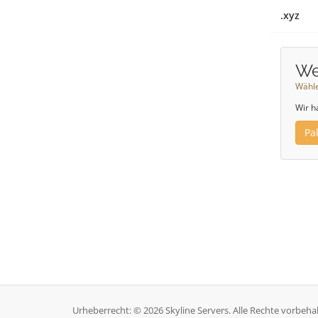
.xyz
We
Wähle
Wir h
Pa
Urheberrecht: © 2026 Skyline Servers. Alle Rechte vorbeha