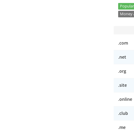
Popular
Money a
.com
.net
.org
.site
.online
.club
.me