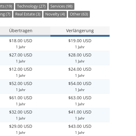
ts (19)
Technology (27)
Services (98)
ng (7)
Real Estate (3)
Novelty (4)
Other (63)
Übertragen
Verlängerung
$18.00 USD
$19.00 USD
1 Jahr
1 Jahr
$27.00 USD
$28.00 USD
1 Jahr
1 Jahr
$12.00 USD
$24.00 USD
1 Jahr
1 Jahr
$52.00 USD
$54.00 USD
1 Jahr
1 Jahr
$61.00 USD
$63.00 USD
1 Jahr
1 Jahr
$32.00 USD
$41.00 USD
1 Jahr
1 Jahr
$29.00 USD
$43.00 USD
1 Jahr
1 Jahr