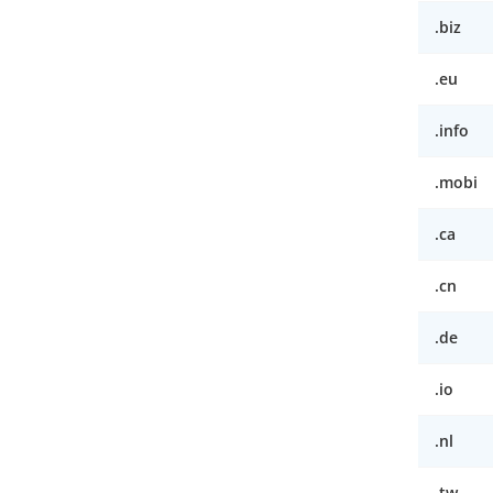
.biz
.eu
.info
.mobi
.ca
.cn
.de
.io
.nl
.tw