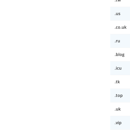
.us
.co.uk
.ru
.blog
.icu
.tk
.top
.uk
.vip