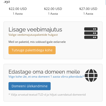
.xyz
$22.00 USD
$22.00 USD
$27.00 USD
1 Aasta
1 Aasta
1 Aasta
Lisage veebimajutus
Valige veebimajutuspakettide hulgast
Meil on paketid, mis sobivad igale eelarvele
Tutvuge pakettidega kohe
Edastage oma domeen meile
Viige kohe üle, et oma domeeni 1 aasta võrra pikendada!*
Domeeni ülekandmine
* Välja arvatud teatud TLD-d ja hiljuti uuendatud domeenid