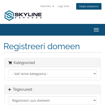
Estonian
Logi sisse
Vaata ostukorvi
Lülit
navig
Registreeri domeen
Kategooriad
Tegevused