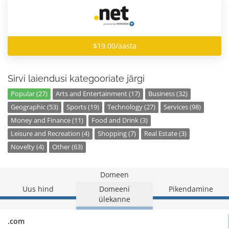
$19.00/aasta
Sirvi laiendusi kategooriate järgi
Popular (27)
Arts and Entertainment (17)
Business (32)
Geographic (53)
Sports (19)
Technology (27)
Services (98)
Money and Finance (11)
Food and Drink (3)
Leisure and Recreation (4)
Shopping (7)
Real Estate (3)
Novelty (4)
Other (63)
Domeen
Uus hind
Domeeni
Pikendamine
ülekanne
.com