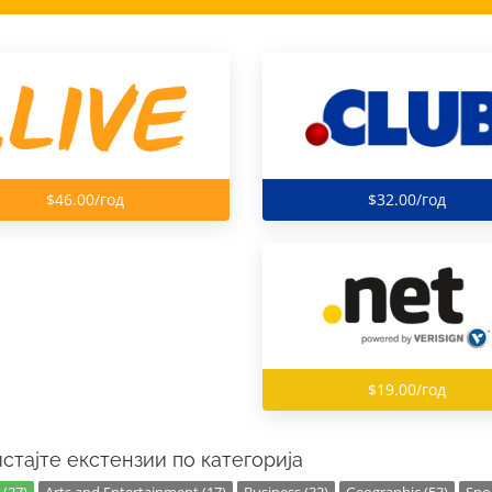
$46.00/год
$32.00/год
$19.00/год
стајте екстензии по категорија