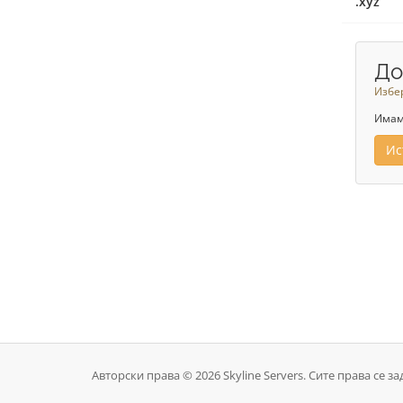
.xyz
До
Избер
Имаме
Ис
Авторски права © 2026 Skyline Servers. Сите права се з