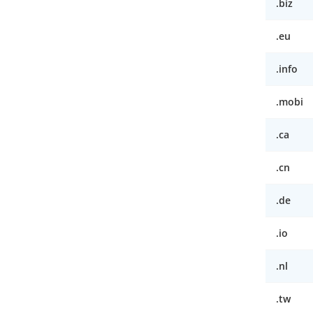
.biz
.eu
.info
.mobi
.ca
.cn
.de
.io
.nl
.tw