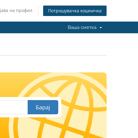
јава на профил
Потрошувачка кошничка
Ваша сметка
И
Барај