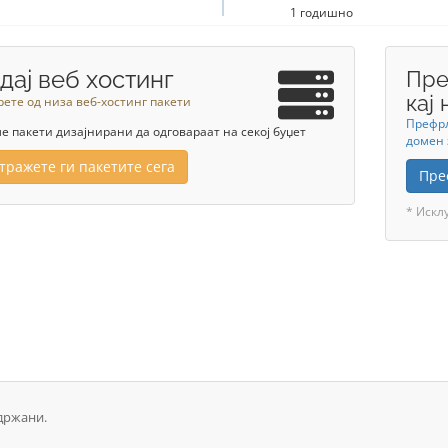
1 годишно
дај веб хостинг
Пре
кај 
ете од низа веб-хостинг пакети
Префрл
 пакети дизајнирани да одговараат на секој буџет
домен 
тражете ги пакетите сега
Пре
* Искл
адржани.