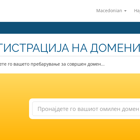
Macedonian
На
ГИСТРАЦИЈА НА ДОМЕН
те го вашето пребарување за совршен домен...