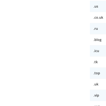
.us
.co.uk
.ru
.blog
.icu
.tk
.top
.uk
.vip