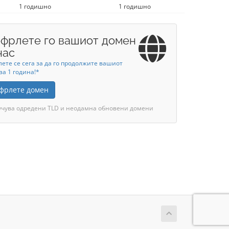
1 годишно
1 годишно
фрлете го вашиот домен
нас
ете се сега за да го продолжите вашиот
за 1 година!*
фрлете домен
учува одредени TLD и неодамна обновени домени