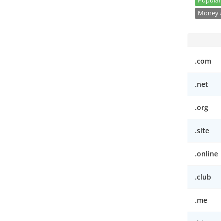
Popular
Money a
.com
.net
.org
.site
.online
.club
.me