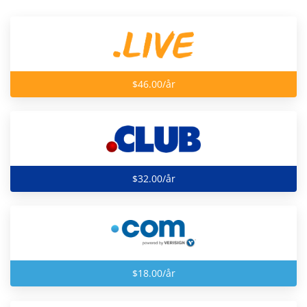
$46.00/år
$32.00/år
$18.00/år