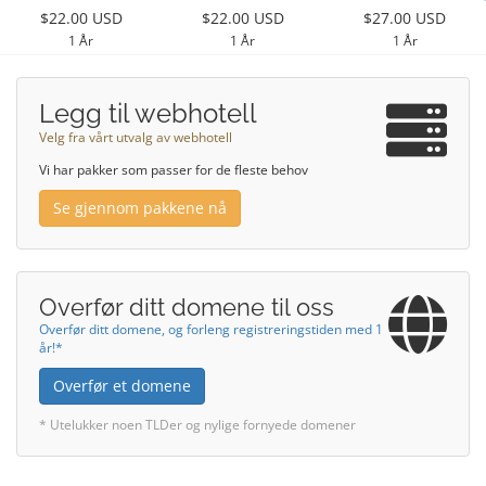
$22.00 USD
$22.00 USD
$27.00 USD
1 År
1 År
1 År
Legg til webhotell
Velg fra vårt utvalg av webhotell
Vi har pakker som passer for de fleste behov
Se gjennom pakkene nå
Overfør ditt domene til oss
Overfør ditt domene, og forleng registreringstiden med 1
år!*
Overfør et domene
* Utelukker noen TLDer og nylige fornyede domener