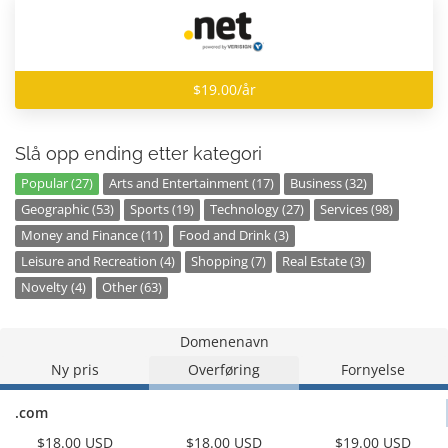
$19.00/år
Slå opp ending etter kategori
Popular (27)
Arts and Entertainment (17)
Business (32)
Geographic (53)
Sports (19)
Technology (27)
Services (98)
Money and Finance (11)
Food and Drink (3)
Leisure and Recreation (4)
Shopping (7)
Real Estate (3)
Novelty (4)
Other (63)
Domenenavn
Ny pris
Overføring
Fornyelse
.com
$18.00 USD
$18.00 USD
$19.00 USD