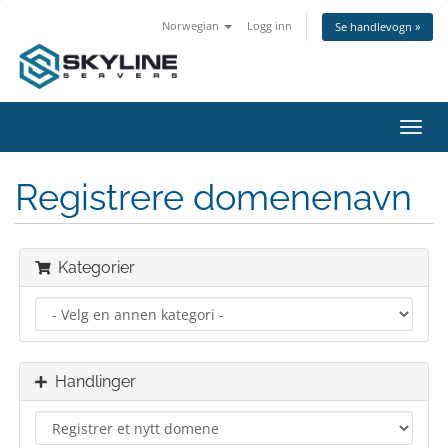
Norwegian
Logg inn
Se handlevogn »
Bytt
navig
Registrere domenenavn
Kategorier
Handlinger