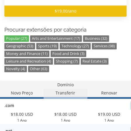
$19.00/ano
Procurar extensões por categoria
Popular (27)
Arts and Entertainment (17)
Business (32)
Geographic (53)
Sports (19)
Technology (27)
Services (98)
Money and Finance (11)
Food and Drink (3)
Leisure and Recreation (4)
Shopping (7)
Real Estate (3)
Novelty (4)
Other (63)
Domínio
Novo Preço
Transferir
Renovar
.com
$18.00 USD
$18.00 USD
$19.00 USD
1 Ano
1 Ano
1 Ano
.net