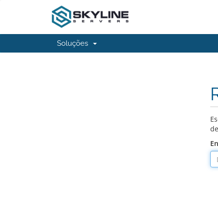
Soluções
Es
de
En