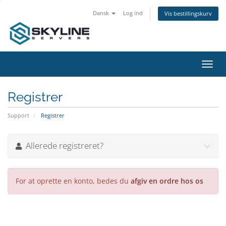
Dansk
Log ind
Vis bestillingskurv
Skift
navig
Registrer
Support
Registrer
Allerede registreret?
For at oprette en konto, bedes du
afgiv en ordre hos os