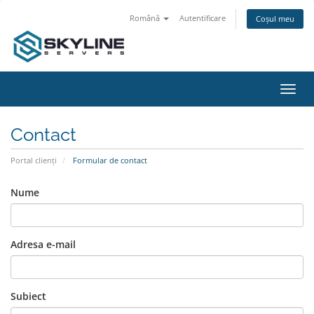
Română
Autentificare
Coșul meu
Navi
Toggl
Contact
Portal clienți
Formular de contact
Nume
Adresa e-mail
Subiect