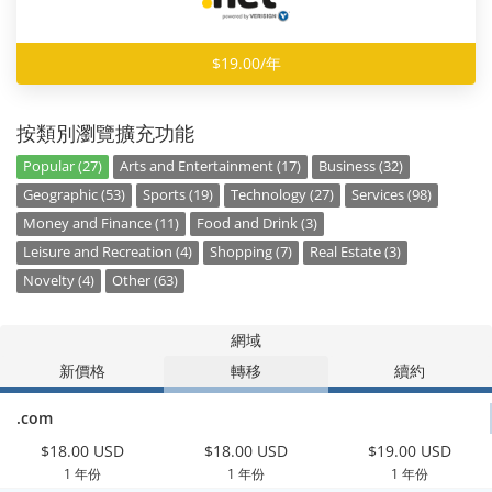
$19.00/年
按類別瀏覽擴充功能
Popular (27)
Arts and Entertainment (17)
Business (32)
Geographic (53)
Sports (19)
Technology (27)
Services (98)
Money and Finance (11)
Food and Drink (3)
Leisure and Recreation (4)
Shopping (7)
Real Estate (3)
Novelty (4)
Other (63)
網域
新價格
轉移
續約
.com
$18.00 USD
$18.00 USD
$19.00 USD
1 年份
1 年份
1 年份