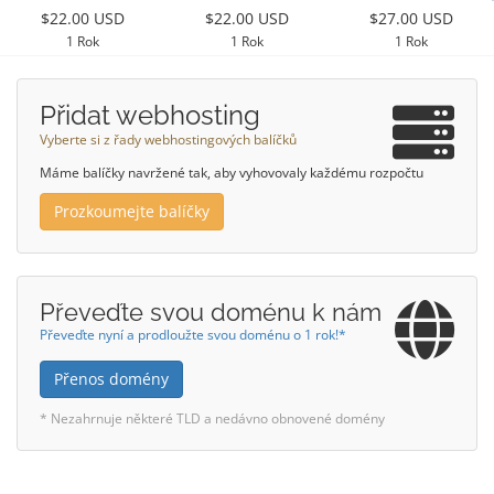
$22.00 USD
$22.00 USD
$27.00 USD
1 Rok
1 Rok
1 Rok
Přidat webhosting
Vyberte si z řady webhostingových balíčků
Máme balíčky navržené tak, aby vyhovovaly každému rozpočtu
Prozkoumejte balíčky
Převeďte svou doménu k nám
Převeďte nyní a prodloužte svou doménu o 1 rok!*
Přenos domény
* Nezahrnuje některé TLD a nedávno obnovené domény