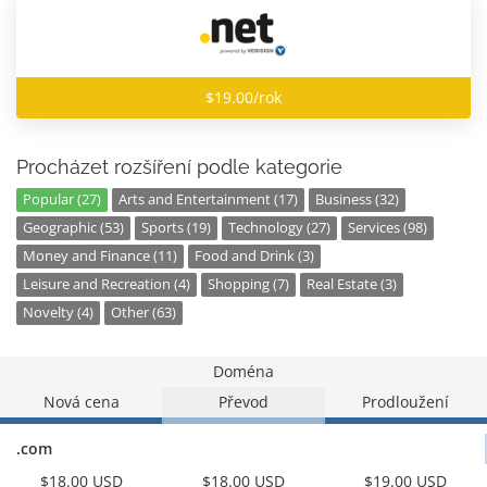
$19.00/rok
Procházet rozšíření podle kategorie
Popular (27)
Arts and Entertainment (17)
Business (32)
Geographic (53)
Sports (19)
Technology (27)
Services (98)
Money and Finance (11)
Food and Drink (3)
Leisure and Recreation (4)
Shopping (7)
Real Estate (3)
Novelty (4)
Other (63)
Doména
Nová cena
Převod
Prodloužení
.com
$18.00 USD
$18.00 USD
$19.00 USD