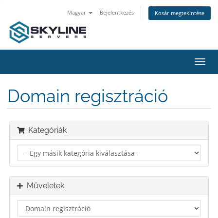
Magyar
Bejelentkezés
Kosár megtekintése
Váltá
a
navig
Domain regisztráció
Kategóriák
Műveletek