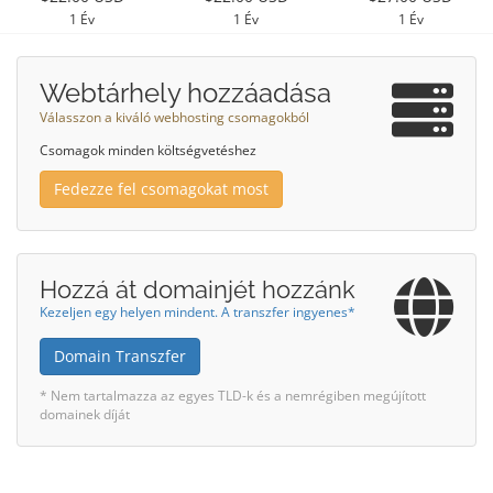
1 Év
1 Év
1 Év
Webtárhely hozzáadása
Válasszon a kiváló webhosting csomagokból
Csomagok minden költségvetéshez
Fedezze fel csomagokat most
Hozzá át domainjét hozzánk
Kezeljen egy helyen mindent. A transzfer ingyenes*
Domain Transzfer
* Nem tartalmazza az egyes TLD-k és a nemrégiben megújított
domainek díját