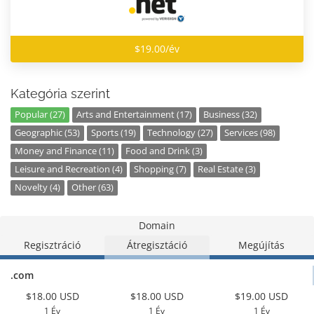
$19.00/év
Kategória szerint
Popular (27)
Arts and Entertainment (17)
Business (32)
Geographic (53)
Sports (19)
Technology (27)
Services (98)
Money and Finance (11)
Food and Drink (3)
Leisure and Recreation (4)
Shopping (7)
Real Estate (3)
Novelty (4)
Other (63)
Domain
Regisztráció
Átregisztáció
Megújítás
.com
$18.00 USD
$18.00 USD
$19.00 USD
1 Év
1 Év
1 Év