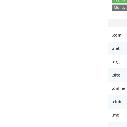
Popular
Money a
.com
.net
.org
.site
.online
.club
.me