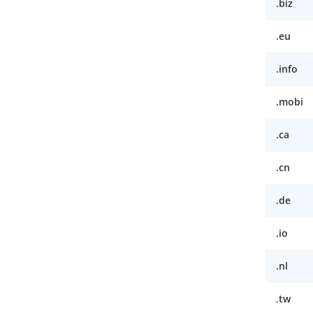
.biz
.eu
.info
.mobi
.ca
.cn
.de
.io
.nl
.tw