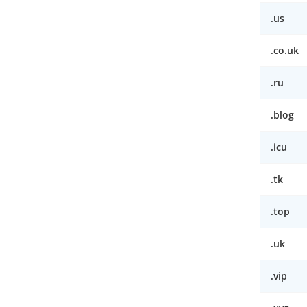
.us
.co.uk
.ru
.blog
.icu
.tk
.top
.uk
.vip