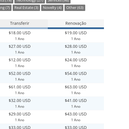
ts (19)
Technology (27)
Services (98)
ng (7)
Real Estate (3)
Novelty (4)
Other (63)
Transferir
Renovação
$18.00 USD
$19.00 USD
1 Ano
1 Ano
$27.00 USD
$28.00 USD
1 Ano
1 Ano
$12.00 USD
$24.00 USD
1 Ano
1 Ano
$52.00 USD
$54.00 USD
1 Ano
1 Ano
$61.00 USD
$63.00 USD
1 Ano
1 Ano
$32.00 USD
$41.00 USD
1 Ano
1 Ano
$29.00 USD
$43.00 USD
1 Ano
1 Ano
$33.00 USD
$33.00 USD