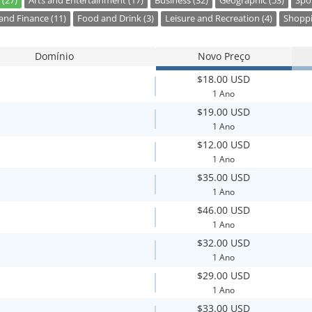
 (27)
Arts and Entertainment (17)
Business (32)
Geographic (53)
Spor
nd Finance (11)
Food and Drink (3)
Leisure and Recreation (4)
Shoppi
Domínio
Novo Preço
$18.00 USD
1 Ano
$19.00 USD
1 Ano
$12.00 USD
1 Ano
$35.00 USD
1 Ano
$46.00 USD
1 Ano
$32.00 USD
1 Ano
$29.00 USD
1 Ano
$33.00 USD