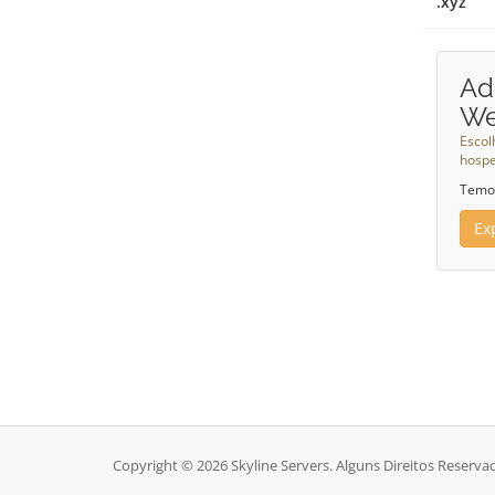
.xyz
Ad
W
Escol
hosp
Temos
Ex
Copyright © 2026 Skyline Servers. Alguns Direitos Reserva