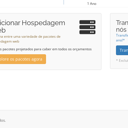
1 Ano
icionar Hospedagem
Tran
nós
eb
Transfi
ha entre uma variedade de pacotes de
ano!*
edagem web
 pacotes projetados para caber em todos os orçamentos
Tra
plore os pacotes agora
* Exclu
dos.