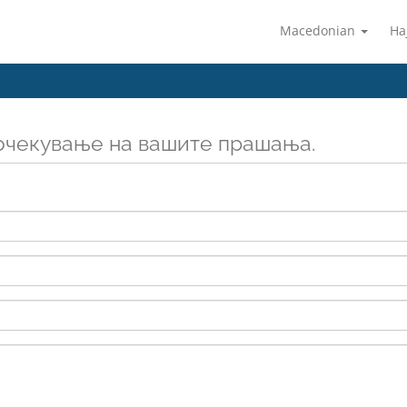
Macedonian
На
очекување на вашите прашања.