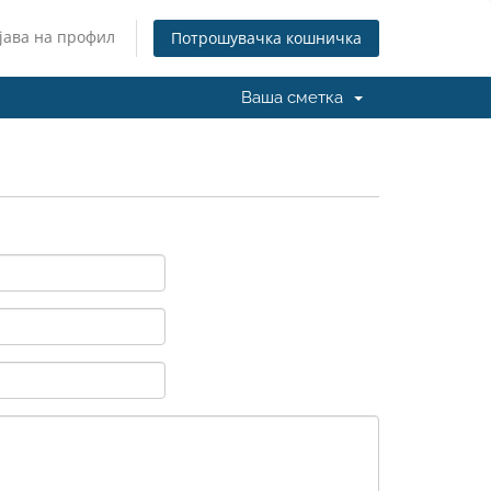
јава на профил
Потрошувачка кошничка
Ваша сметка