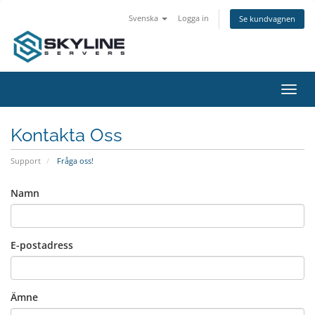
Svenska
Logga in
Se kundvagnen
Växla
navig
Kontakta Oss
Support
Fråga oss!
Namn
E-postadress
Ämne