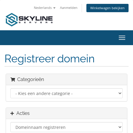
Nederlands
Aanmelden
Winkelwagen bekijken
Navig
in-/u
Registreer domein
Categorieën
Acties