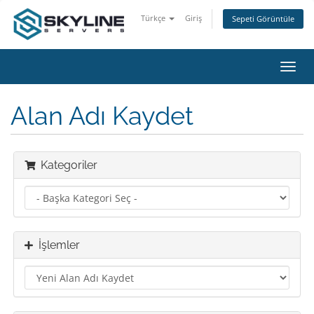
Türkçe
Giriş
Sepeti Görüntüle
Gezi
değiş
Alan Adı Kaydet
Kategoriler
İşlemler