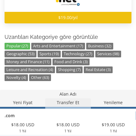
$19.00/yıl
Uzantıları Kategoriye göre görüntüle
Popular (27)
Arts and Entertainment (17)
Business (32)
Geographic (53)
Sports (19)
Technology (27)
Services (98)
Money and Finance (11)
Food and Drink (3)
Leisure and Recreation (4)
Shopping (7)
Real Estate (3)
Novelty (4)
Other (63)
Alan Adı
Yeni Fiyat
Transfer Et
Yenileme
.com
$18.00 USD
$18.00 USD
$19.00 USD
1 Yıl
1 Yıl
1 Yıl