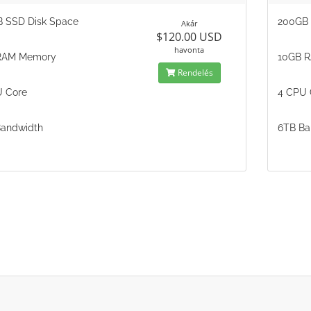
 SSD Disk Space
200GB 
Akár
$120.00 USD
havonta
RAM Memory
10GB 
Rendelés
 Core
4 CPU 
andwidth
6TB Ba