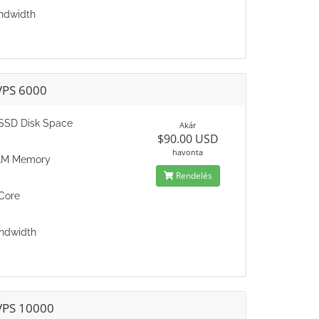
ndwidth
VPS 6000
SSD Disk Space
Akár
$90.00 USD
havonta
AM Memory
Rendelés
Core
ndwidth
VPS 10000