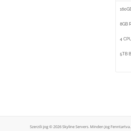
160GB
8GB 
4 CPU
5TB B
Szerzői jog © 2026 Skyline Servers. Minden Jog Fenntartva.