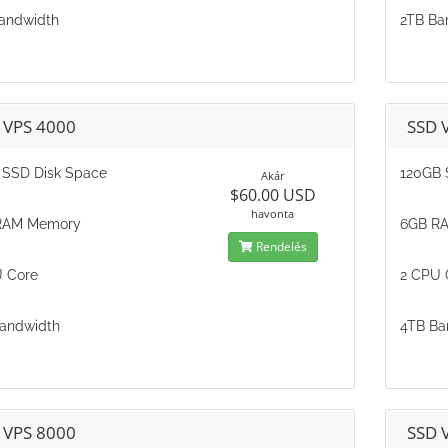
andwidth
2TB Ba
 VPS 4000
SSD 
SSD Disk Space
120GB 
Akár
$60.00 USD
havonta
RAM Memory
6GB R
Rendelés
 Core
2 CPU 
andwidth
4TB Ba
 VPS 8000
SSD 