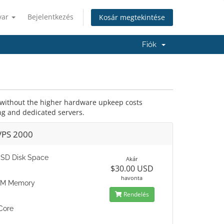
yar
Bejelentkezés
Kosár megtekintése
Fiók
r without the higher hardware upkeep costs
ng and dedicated servers.
VPS 2000
SD Disk Space
Akár
$30.00 USD
havonta
AM Memory
Rendelés
Core