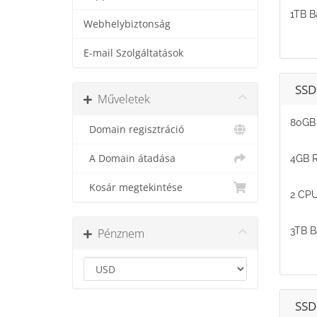
1TB B
Webhelybiztonság
E-mail Szolgáltatások
SSD
Műveletek
80GB 
Domain regisztráció
A Domain átadása
4GB 
Kosár megtekintése
2 CPU
3TB B
Pénznem
SSD