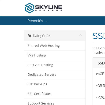
Rendelés
SS
Kategóriák
Shared Web Hosting
SSD VPS
involve
VPS Hosting
SSD
SSD VPS Hosting
20GB 
Dedicated Servers
FTP Backups
1GB 
SSL Certificates
1 CPU
Support Services