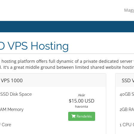
Mag
D VPS Hosting
 hosting platform offers full dynamic of a private dedicated serve
d. It's a great middle ground between limited shared website hosti
 VPS 1000
SSD 
SSD Disk Space
40GB S
Akár
$15.00 USD
havonta
RAM Memory
2GB R
Rendelés
 Core
1 CPU 