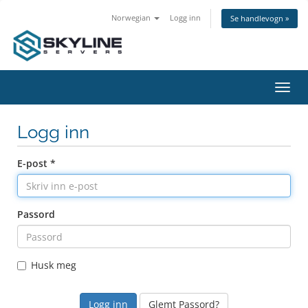
Norwegian
Logg inn
Se handlevogn »
Bytt
navig
Logg inn
E-post *
Passord
Husk meg
Glemt Passord?