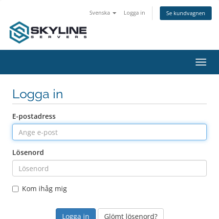
Svenska
Logga in
Se kundvagnen
Växla
navig
Logga in
E-postadress
Lösenord
Kom ihåg mig
Glömt lösenord?