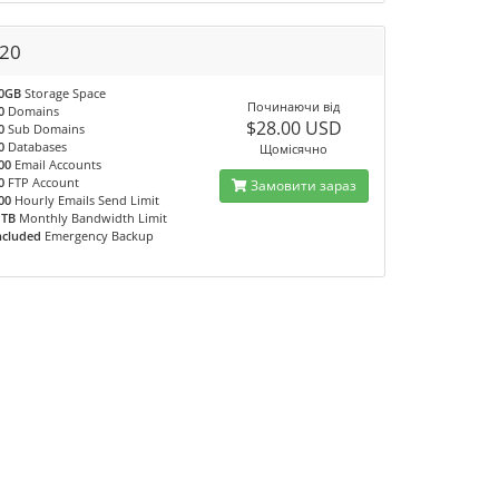
20
0GB
Storage Space
Починаючи від
0
Domains
$28.00 USD
0
Sub Domains
0
Databases
Щомісячно
00
Email Accounts
0
FTP Account
Замовити зараз
00
Hourly Emails Send Limit
 TB
Monthly Bandwidth Limit
ncluded
Emergency Backup