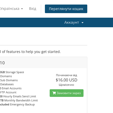
Українська
Вхід
Переглянути кошик
Аккаунт
of features to help you get started.
10
0GB
Storage Space
Починаючи від
Domains
$16.00 USD
Sub Domains
Databases
Щомісячно
0
Email Accounts
FTP Account
Замовити зараз
00
Hourly Emails Send Limit
 TB
Monthly Bandwidth Limit
ncluded
Emergency Backup