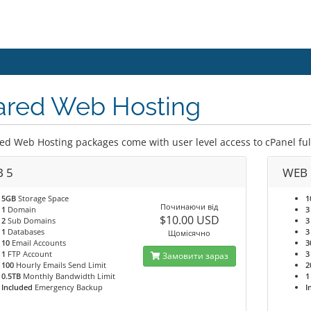
ared Web Hosting
ed Web Hosting packages come with user level access to cPanel full 
 5
WEB 
5GB
Storage Space
1
Починаючи від
1
Domain
3
$10.00 USD
2
Sub Domains
3
1
Databases
3
Щомісячно
10
Email Accounts
3
1
FTP Account
3
Замовити зараз
100
Hourly Emails Send Limit
2
0.5TB
Monthly Bandwidth Limit
1
Included
Emergency Backup
I