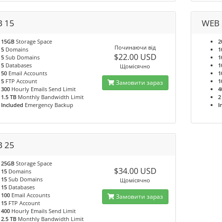
 15
WEB 
15GB
Storage Space
2
Починаючи від
5
Domains
1
$22.00 USD
5
Sub Domains
1
5
Databases
1
Щомісячно
50
Email Accounts
1
5
FTP Account
1
Замовити зараз
300
Hourly Emails Send Limit
4
1.5 TB
Monthly Bandwidth Limit
2
Included
Emergency Backup
I
 25
25GB
Storage Space
$34.00 USD
15
Domains
15
Sub Domains
Щомісячно
15
Databases
100
Email Accounts
Замовити зараз
15
FTP Account
400
Hourly Emails Send Limit
2.5 TB
Monthly Bandwidth Limit