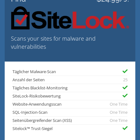
Scans your sites for malware and
vulnerabilities
Täglicher Malware-Scan
Anzahl der Seiten
25
Tägliches Blacklist-Monitoring
SiteLock-Risikobewertung
Website-Anwendungsscan
One Time
SQL-Injection-Scan
One Time
Seitenübergreifender Scan (XSS)
One Time
Sitelock™ Trust-Siegel