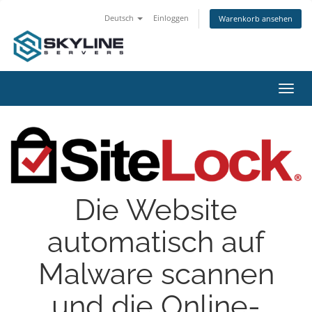
Deutsch
Einloggen
Warenkorb ansehen
Navig
ein-/
Die Website
automatisch auf
Malware scannen
und die Online-