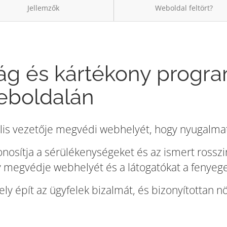
Jellemzők
Weboldal feltört?
ág és kártékony progra
eboldalán
lis vezetője megvédi webhelyét, hogy nyugalma
zonosítja a sérülékenységeket és az ismert ross
gy megvédje webhelyét és a látogatókat a fenyege
ely épít az ügyfelek bizalmát, és bizonyítottan nö