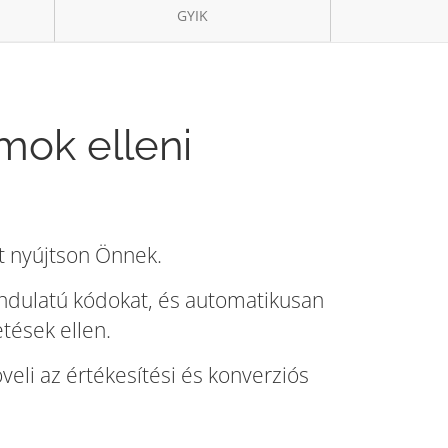
GYIK
mok elleni
t nyújtson Önnek.
zindulatú kódokat, és automatikusan
tések ellen.
veli az értékesítési és konverziós