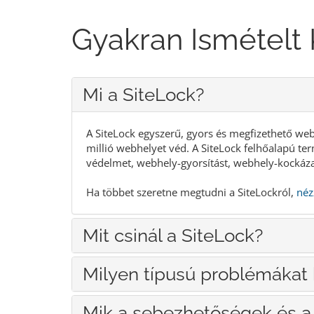
Gyakran Ismételt
Mi a SiteLock?
A SiteLock egyszerű, gyors és megfizethető we
millió webhelyet véd. A SiteLock felhőalapú t
védelmet, webhely-gyorsítást, webhely-kockázat
Ha többet szeretne megtudni a SiteLockról,
néz
Mit csinál a SiteLock?
Milyen típusú problémákat 
Mik a sebezhetőségek és a