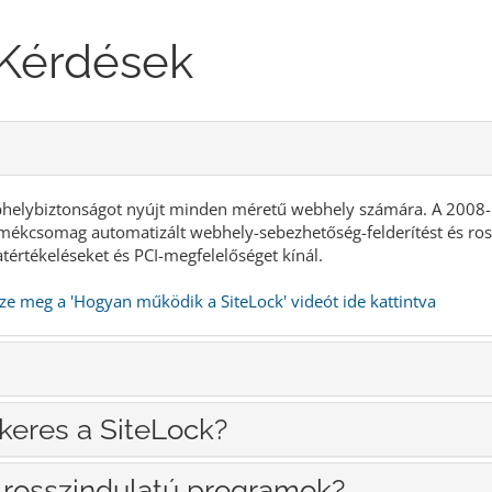
 Kérdések
bhelybiztonságot nyújt minden méretű webhely számára. A 2008-ban
ermékcsomag automatizált webhely-sebezhetőség-felderítést és ro
értékeléseket és PCI-megfelelőséget kínál.
ze meg a 'Hogyan működik a SiteLock' videót ide kattintva
keres a SiteLock?
 rosszindulatú programok?