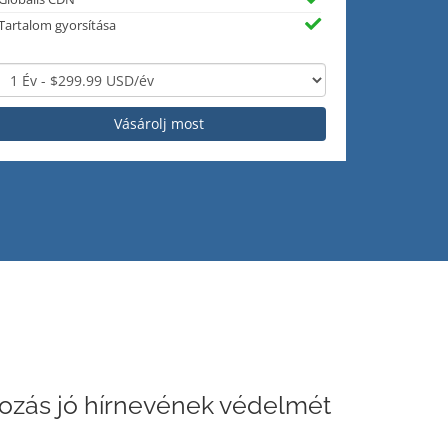
Tartalom gyorsítása
Vásárolj most
kozás jó hírnevének védelmét