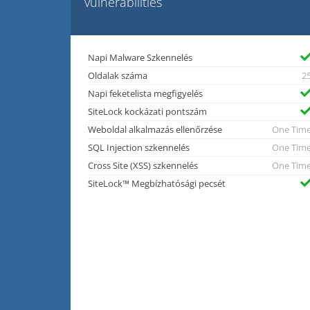
vulnerabilities
Napi Malware Szkennelés
Oldalak száma
2
Napi feketelista megfigyelés
SiteLock kockázati pontszám
Weboldal alkalmazás ellenőrzése
One Tim
SQL Injection szkennelés
One Tim
Cross Site (XSS) szkennelés
One Tim
SiteLock™ Megbízhatósági pecsét