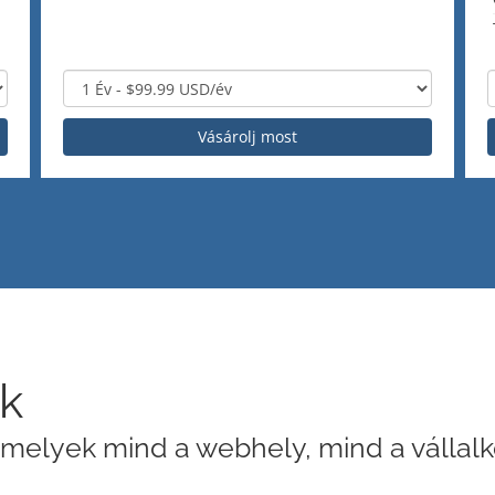
Vásárolj most
ők
 amelyek mind a webhely, mind a vállal