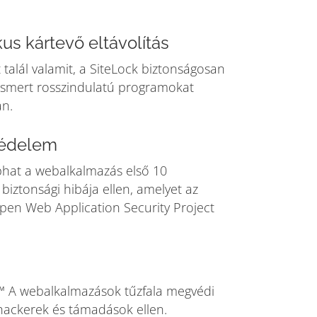
us kártevő eltávolítás
t talál valamit, a SiteLock biztonságosan
z ismert rosszindulatú programokat
n.
édelem
hat a webalkalmazás első 10
biztonsági hibája ellen, amelyet az
en Web Application Security Project
™ A webalkalmazások tűzfala megvédi
hackerek és támadások ellen.