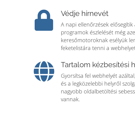
Védje hírnevét
A napi ellenőrzések elősegítik
programok észlelését még azel
keresőmotoroknak esélyük len
feketelistára tenni a webhelyet
Tartalom kézbesítési 
Gyorsítsa fel webhelyét azáltal,
és a legközelebbi helyről szolgá
nagyobb oldalbetöltési sebess
vannak.