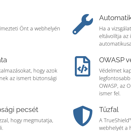
Automatik
yelmezteti Önt a webhelyén
Ha a vizsgála
eltávolítja a
automatikusa
ata
OWASP v
lkalmazásokat, hogy azok
Védelmet kap
nek az ismert biztonsági
legfontosabb 
OWASP, az Op
ismer fel.
sági pecsét
Tűzfal
zzal, hogy megmutatja,
A TrueShield
i.
webhelyét a 