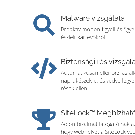
Malware vizsgálata
Proaktív módon figyeli és fig
észlelt kártevőkről.
Biztonsági rés vizsgál
Automatikusan ellenőrzi az a
naprakészek-e, és védve legye
rések ellen.
SiteLock™ Megbízható
Adjon bizalmat látogatóinak a
hogy webhelyét a SiteLock véd