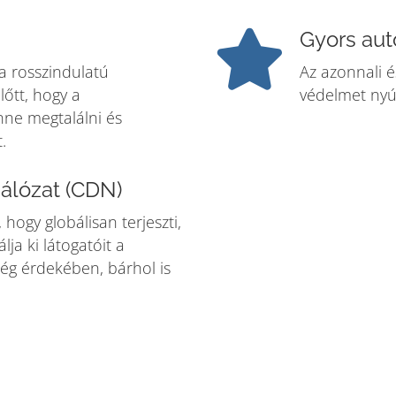
Gyors aut
 a rosszindulatú
Az azonnali é
őtt, hogy a
védelmet nyúj
ne megtalálni és
.
hálózat (CDN)
 hogy globálisan terjeszti,
lja ki látogatóit a
ég érdekében, bárhol is