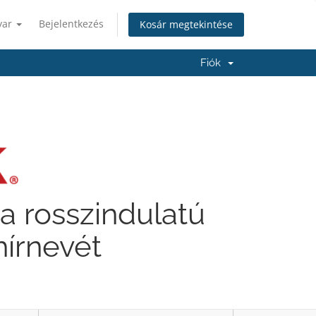
yar
Bejelentkezés
Kosár megtekintése
Fiók
a rosszindulatú
hírnevét