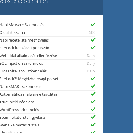
website acceleration
Napi Malware Szkennelés
Oldalak száma
500
Napi feketelista megfigyelés
SiteLock kockázati pontszám
Weboldal alkalmazás ellenőrzése
Daily
SQL Injection szkennelés
Daily
Cross Site (XSS) szkennelés
Daily
SiteLock™ Megbízhatósági pecsét
Napi SMART szkennelés
Automatikus malware eltávolítás
TrueShield védelem
WordPress szkennelés
Spam feketelista figyelése
Webalkalmazás tűzfala
Globális CDN