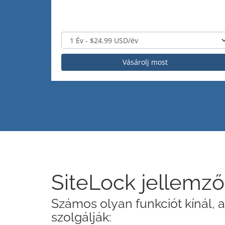
Vásárolj most
SiteLock jellemz
Számos olyan funkciót kínál,
szolgálják: