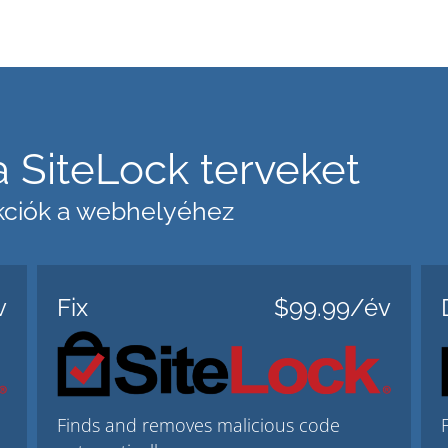
a SiteLock terveket
nkciók a webhelyéhez
v
Fix
$99.99/év
Finds and removes malicious code