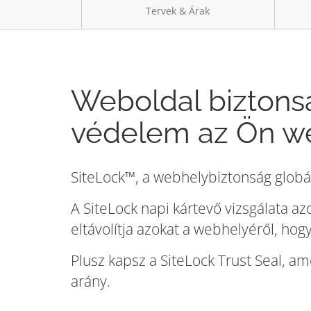
Tervek & Árak
Weboldal biztons
védelem az Ön w
SiteLock™, a webhelybiztonság globá
A SiteLock napi kártevő vizsgálata a
eltávolítja azokat a webhelyéről, ho
Plusz kapsz a SiteLock Trust Seal, am
arány.