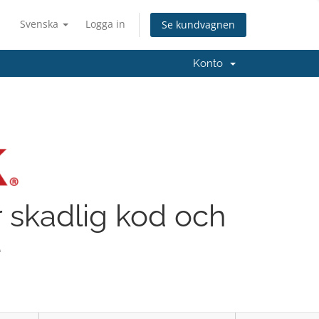
Svenska
Logga in
Se kundvagnen
Konto
 skadlig kod och
e