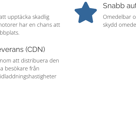
Snabb aut
 att upptäcka skadlig
Omedelbar oc
motorer har en chans att
skydd omedelb
ebbplats.
leverans (CDN)
nom att distribuera den
ina besökare från
idladdningshastigheter