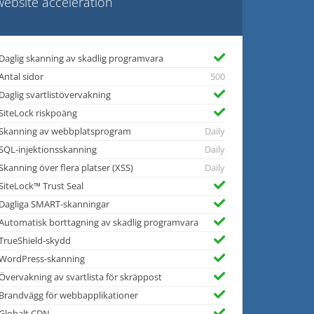
website acceleration
Daglig skanning av skadlig programvara
Antal sidor
500
Daglig svartlistövervakning
SiteLock riskpoäng
Skanning av webbplatsprogram
Daily
SQL-injektionsskanning
Daily
Skanning över flera platser (XSS)
Daily
SiteLock™ Trust Seal
Dagliga SMART-skanningar
Automatisk borttagning av skadlig programvara
TrueShield-skydd
WordPress-skanning
Övervakning av svartlista för skräppost
Brandvägg för webbapplikationer
Globalt CDN