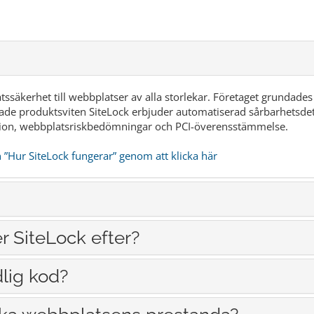
tssäkerhet till webbplatser av alla storlekar. Företaget grundad
de produktsviten SiteLock erbjuder automatiserad sårbarhetsdete
ion, webbplatsriskbedömningar och PCI-överensstämmelse.
n ”Hur SiteLock fungerar” genom att klicka här
r SiteLock efter?
lig kod?