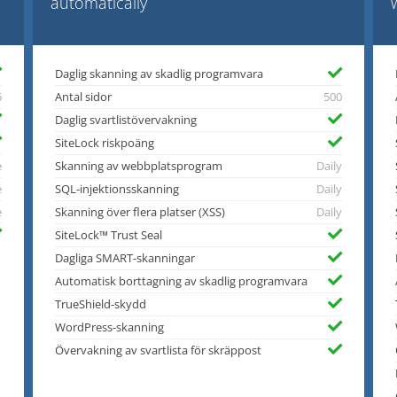
automatically
Daglig skanning av skadlig programvara
5
Antal sidor
500
Daglig svartlistövervakning
SiteLock riskpoäng
e
Skanning av webbplatsprogram
Daily
e
SQL-injektionsskanning
Daily
e
Skanning över flera platser (XSS)
Daily
SiteLock™ Trust Seal
Dagliga SMART-skanningar
Automatisk borttagning av skadlig programvara
TrueShield-skydd
WordPress-skanning
Övervakning av svartlista för skräppost