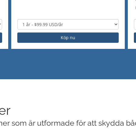
Köp nu
er
oner som är utformade för att skydda bå