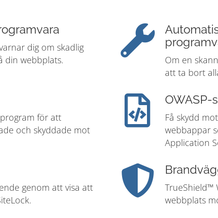
programvara
Automatis
programv
varnar dig om skadlig
 din webbplats.
Om en skanni
att ta bort a
OWASP-s
 program för att
Få skydd mot 
erade och skyddade mot
webbappar s
Application S
Brandväg
ende genom att visa att
TrueShield™ 
iteLock.
webbplats mo