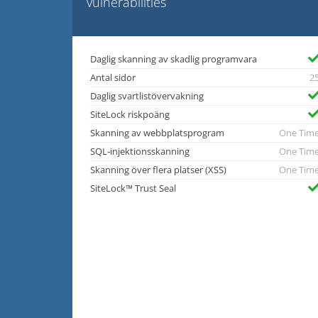
vulnerabilities
Daglig skanning av skadlig programvara
Antal sidor
2
Daglig svartlistövervakning
SiteLock riskpoäng
Skanning av webbplatsprogram
One Tim
SQL-injektionsskanning
One Tim
Skanning över flera platser (XSS)
One Tim
SiteLock™ Trust Seal