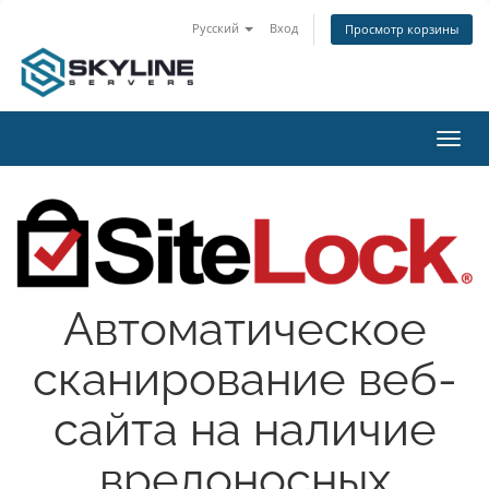
Русский
Вход
Просмотр корзины
Пере
нави
Автоматическое
сканирование веб-
сайта на наличие
вредоносных